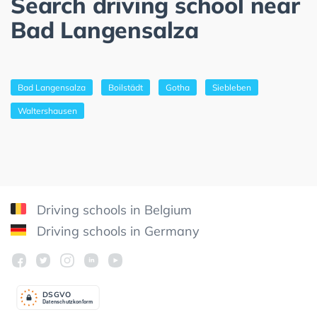
Search driving school near
Bad Langensalza
Bad Langensalza
Boilstädt
Gotha
Siebleben
Waltershausen
Driving schools in Belgium
Driving schools in Germany
DSGV
O
Datenschutzkonform