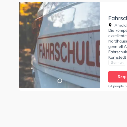
Fahrsc
Arnold
Die kompe
exzellente
Nordhause
generell A
Fahrschule
Karnstedt
German
Requ
64 people h