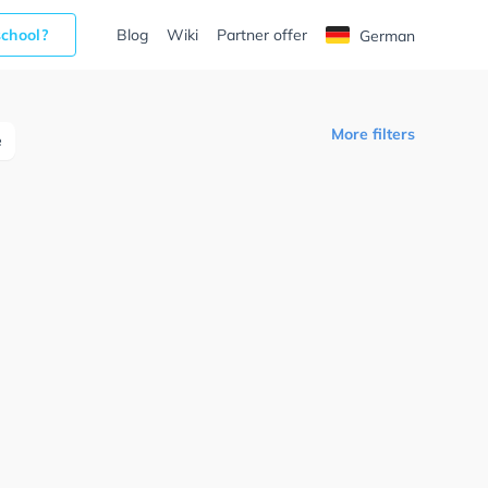
school?
Blog
Wiki
Partner offer
German
More filters
e