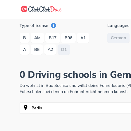
Type of license
Languages
B
AM
B17
B96
A1
German
A
BE
A2
D1
0 Driving schools in Ge
Du wohnst in Bad Sachsa und willst deine Fahrerlaubnis 
Fahrschulen, bei denen du Fahrunterricht nehmen kannst.