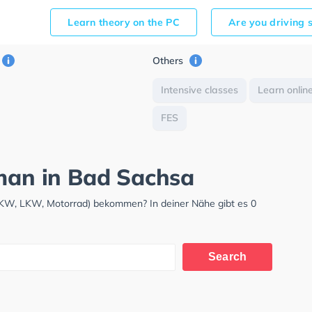
Learn theory on the PC
Are you driving 
Others
Intensive classes
Learn onlin
FES
rman in Bad Sachsa
(PKW, LKW, Motorrad) bekommen? In deiner Nähe gibt es 0
Search