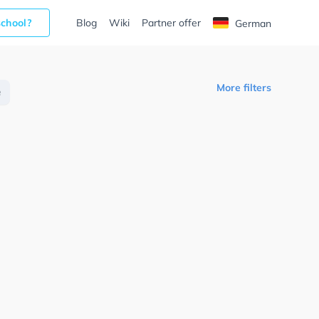
school?
Blog
Wiki
Partner offer
German
More filters
e