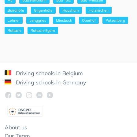
Au
Bad Heilbrunn
Bad Tölz
Bad Wiessee
Bairahöfe
Gilgenhöfe
Hausham
Holzkirchen
Lehner
Lenggries
Miesbach
Oberhof
Potzenberg
Rottach
Rottach-Egern
Driving schools in Belgium
Driving schools in Germany
DSGV
O
Datenschutzkonform
About us
Our Team