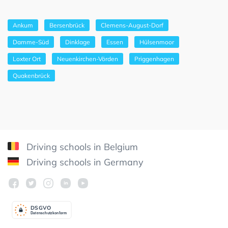
Ankum
Bersenbrück
Clemens-August-Dorf
Damme-Süd
Dinklage
Essen
Hülsenmoor
Loxter Ort
Neuenkirchen-Vörden
Priggenhagen
Quakenbrück
Driving schools in Belgium
Driving schools in Germany
DSGV
O
Datenschutzkonform