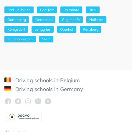
Bad Heilbrunn
Bad Tölz
Bairahöfe
Bichl
Gartenberg
Geretsried
Gilgenhöfe
Hofheim
Königsdorf
Lenggries
Oberhof
Penzberg
St. Johannisrain
Stein
Driving schools in Belgium
Driving schools in Germany
DSGV
O
Datenschutzkonform