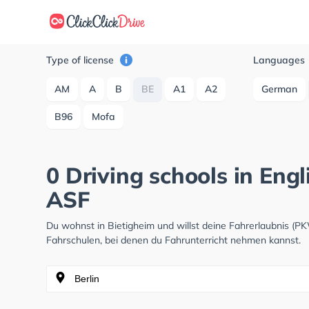
Type of license
Languages
AM
A
B
BE
A1
A2
German
B96
Mofa
0 Driving schools in Engl
ASF
Du wohnst in Bietigheim und willst deine Fahrerlaubnis (
Fahrschulen, bei denen du Fahrunterricht nehmen kannst.