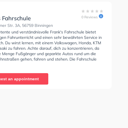
s Fahrschule
0 Reviews
er Str. 3A, 56759 Binningen
tente und verständnisvolle Frank's Fahrschule bietet
gen Fahrunterricht und einen sehr bewährten Service in
ch. Du wirst lernen, mit einem Volkswagen, Honda, KTM
ki zu fahren. Achte darauf, dich zu konzentrieren, da
e Menge Fußgänger und geparkte Autos rund um die
nstraßen gehen, fahren und stehen. Die Fahrschule
rausragende Bedingungen um deine Klasse A1, Klasse
A, Klasse B Automatik, Klasse BE, Klasse B96, Klasse
e BF17 und Klasse A2 zu erhalten. Die Erste-Hilfe-Kurs
est an appointment
ule. In der Frank's Fahrschule Sie können einen Termin
ragen.