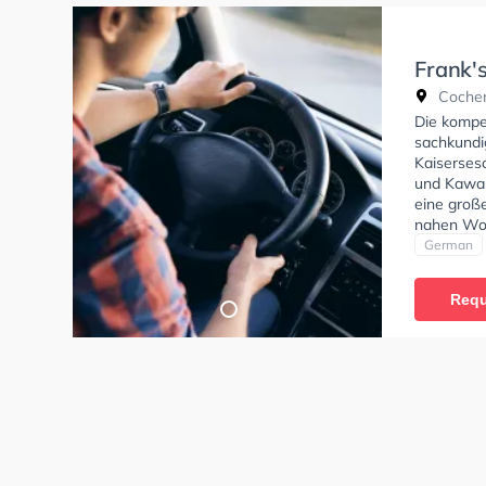
Frank'
Cochem
Die kompe
sachkundi
Kaiserses
und Kawasa
eine groß
nahen Woh
bietet He
German
B, Klasse 
AM, Klass
Requ
in der Sch
online anf