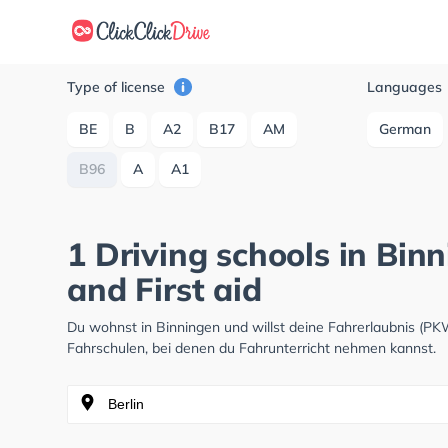
Type of license
Languages
BE
B
A2
B17
AM
German
B96
A
A1
1 Driving schools in Bin
and First aid
Du wohnst in Binningen und willst deine Fahrerlaubnis (P
Fahrschulen, bei denen du Fahrunterricht nehmen kannst.