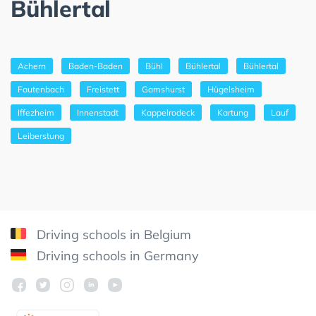
Bühlertal
Achern
Baden-Baden
Bühl
Bühlertal
Bühlertal
Fautenbach
Freistett
Gamshurst
Hügelsheim
Iffezheim
Innenstadt
Kappelrodeck
Kartung
Lauf
Leiberstung
Driving schools in Belgium
Driving schools in Germany