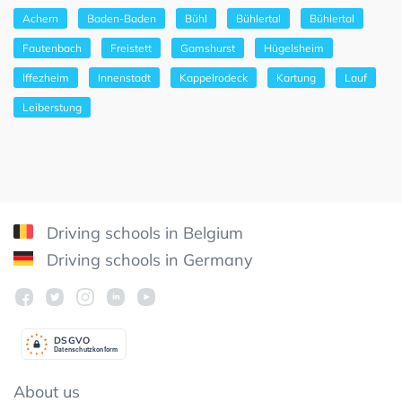
Achern
Baden-Baden
Bühl
Bühlertal
Bühlertal
Fautenbach
Freistett
Gamshurst
Hügelsheim
Iffezheim
Innenstadt
Kappelrodeck
Kartung
Lauf
Leiberstung
Driving schools in Belgium
Driving schools in Germany
DSGV
O
Datenschutzkonform
About us