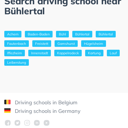
Search driving school near
Bühlertal
Achern
Baden-Baden
Bühl
Bühlertal
Bühlertal
Fautenbach
Freistett
Gamshurst
Hügelsheim
Iffezheim
Innenstadt
Kappelrodeck
Kartung
Lauf
Leiberstung
Driving schools in Belgium
Driving schools in Germany