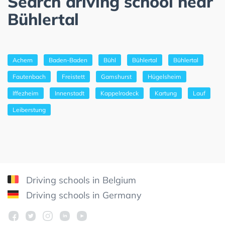
Search driving school near
Bühlertal
Achern
Baden-Baden
Bühl
Bühlertal
Bühlertal
Fautenbach
Freistett
Gamshurst
Hügelsheim
Iffezheim
Innenstadt
Kappelrodeck
Kartung
Lauf
Leiberstung
Driving schools in Belgium
Driving schools in Germany