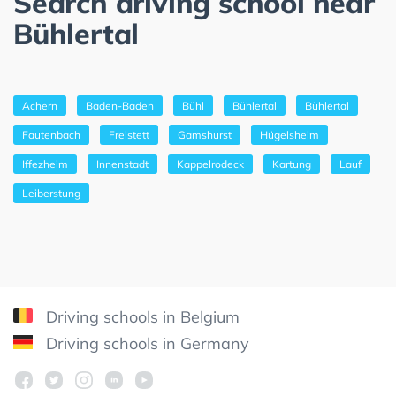
Search driving school near
Bühlertal
Achern
Baden-Baden
Bühl
Bühlertal
Bühlertal
Fautenbach
Freistett
Gamshurst
Hügelsheim
Iffezheim
Innenstadt
Kappelrodeck
Kartung
Lauf
Leiberstung
Driving schools in Belgium
Driving schools in Germany