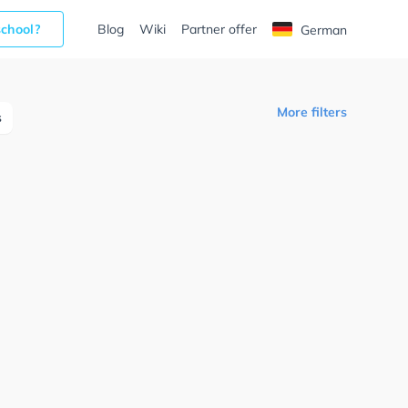
school?
Blog
Wiki
Partner offer
German
More filters
s