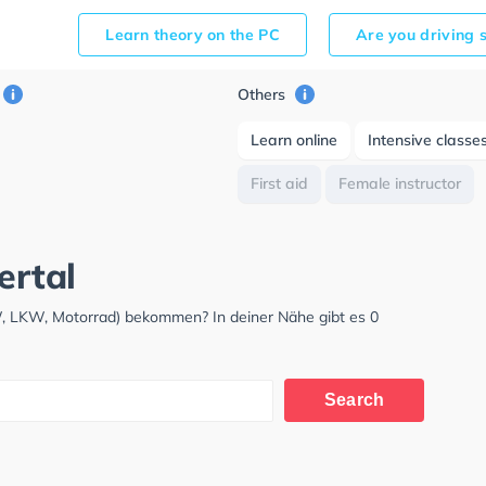
Learn theory on the PC
Are you driving 
Others
Learn online
Intensive classe
First aid
Female instructor
ertal
KW, LKW, Motorrad) bekommen? In deiner Nähe gibt es 0
Search