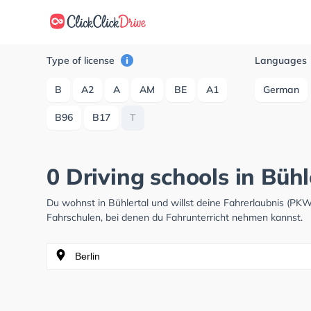
Type of license
Languages
B
A2
A
AM
BE
A1
German
B96
B17
T
0 Driving schools in Bühl
Du wohnst in Bühlertal und willst deine Fahrerlaubnis (P
Fahrschulen, bei denen du Fahrunterricht nehmen kannst.