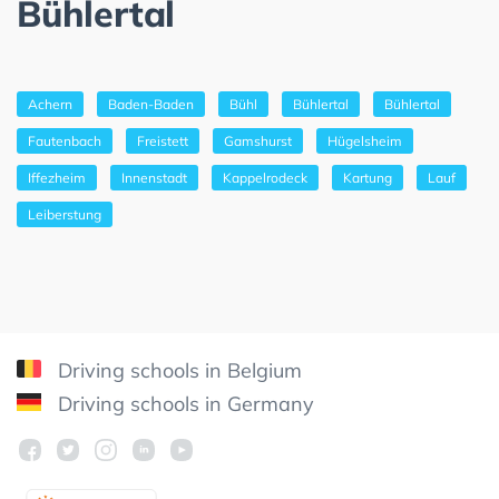
Bühlertal
Achern
Baden-Baden
Bühl
Bühlertal
Bühlertal
Fautenbach
Freistett
Gamshurst
Hügelsheim
Iffezheim
Innenstadt
Kappelrodeck
Kartung
Lauf
Leiberstung
Driving schools in Belgium
Driving schools in Germany