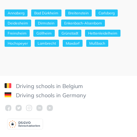
Annaberg
Bad Dürkheim
Breitenstein
Carlsberg
Deidesheim
Dirmstein
Enkenbach-Alsenborn
Freinsheim
Göllheim
Grünstadt
Hettenleidelheim
Hochspeyer
Lambrecht
Maxdorf
Mußbach
Driving schools in Belgium
Driving schools in Germany
DSGV
O
Datenschutzkonform