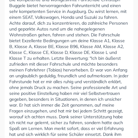
Buggele bietet hervorragenden Fahrunterricht und einen
sehr kompetenten Service in Augsburg. Du wirst lernen, mit
einem SEAT, Volkswagen, Honda und Suzuki zu fahren.
Achte darauf, dich zu konzentrieren, da zahlreiche Personen
und geparkte Autos rund um die nahegelegenen
Wohnstraßen gehen, fahren und stehen. Die Fahrschule
bietet Exzellente Bedingungen um deine Klasse A1, Klasse
B, Klasse A, Klasse BE, Klasse B96, Klasse AM, Klasse A2,
Klasse C, Klasse CE, Klasse D, Klasse DE, Klasse L und
Klasse T zu erhalten. Letzte Bewertung: "Ich bin äußerst
zufrieden mit dieser Fahrschule und möchte besonders
meinen Fahrlehrer (Tobias) hervorheben. Er war von Anfang
an unglaublich geduldig, freundlich und aufmerksam. In jeder
Fahrstunde hat er mir alles ruhig und verständlich erklärt,
ohne jemals Druck zu machen. Seine professionelle Art und
seine positive Einstellung haben mir viel Selbstvertrauen
gegeben, besonders in Situationen, in denen ich unsicher
war. Er hat sich immer die Zeit genommen, auf meine
Fragen einzugehen, und hat mir bei jedem Schritt gezeigt,
worauf ich achten muss. Dank seiner Unterstützung habe
ich nicht nur gelernt, sicher zu fahren, sondern hatte auch
Spaß am Lernen. Man merkt sofort, dass er viel Erfahrung
hat und sich wirklich für seine Schüler einsetzt. Dank ihm