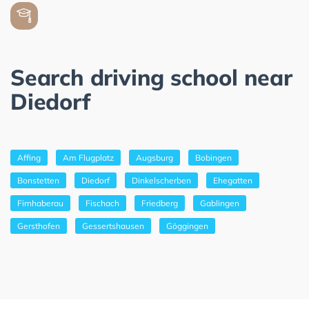
Search driving school near
Diedorf
Affing
Am Flugplatz
Augsburg
Bobingen
Bonstetten
Diedorf
Dinkelscherben
Ehegatten
Firnhaberau
Fischach
Friedberg
Gablingen
Gersthofen
Gessertshausen
Göggingen