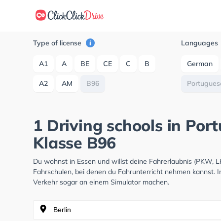
Type of license
Languages
A1
A
BE
CE
C
B
German
A2
AM
B96
Portugues
1 Driving schools in Por
Klasse B96
Du wohnst in Essen und willst deine Fahrerlaubnis (PKW, 
Fahrschulen, bei denen du Fahrunterricht nehmen kannst. I
Verkehr sogar an einem Simulator machen.