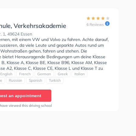
hule, Verkehrsakademie
6 Reviews
 Beratung Mammen
. 1, 49624 Essen
lernen, mit einem VW und Volvo zu fahren. Achte darauf,
kussieren, da viele Leute und geparkte Autos rund um
 Wohnstraßen gehen, fahren und stehen. Die
e bietet Herausragende Bedingungen um deine Klasse
 B, Klasse A, Klasse BE, Klasse B96, Klasse AM, Klasse
se A2, Klasse C, Klasse CE, Klasse L und Klasse T zu
Der Unterricht kann auf Arabisch, Englisch, Französisch,
English
French
German
Greek
Italian
riechisch, Italienisch, Portugiesisch, Russisch, Spanisch
se
Russian
Spanish
Turkish
ch stattfinden. Wir empfehlen dir auch online-theorie
C zu absolvieren, um dich gut auf die theoretische
est an appointment
In der Fahrschule, Verkehrsakademie & MPU Beratung
e können einen Termin online anfragen.
have viewed this driving school