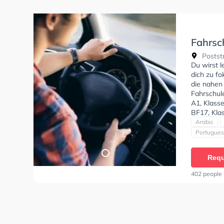
Fahrsc
& MPU
Poststr
Du wirst 
dich zu fo
die nahen
Fahrschul
A1, Klasse
BF17, Klas
erhalten. 
Arabic
Deutsch, G
Portugue
und Türkis
tests am P
Requ
Prüfung. 
Mammen Si
402 people 