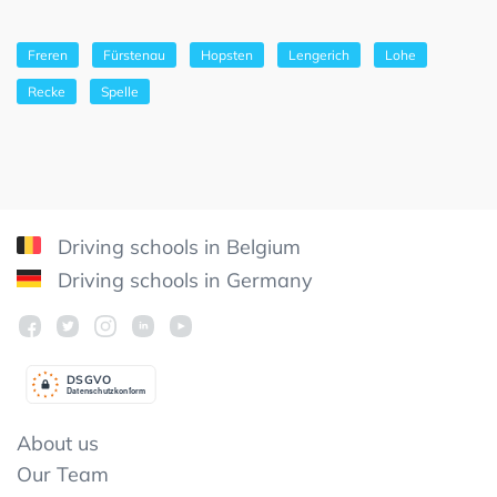
Freren
Fürstenau
Hopsten
Lengerich
Lohe
Recke
Spelle
Driving schools in Belgium
Driving schools in Germany
DSGV
O
Datenschutzkonform
About us
Our Team