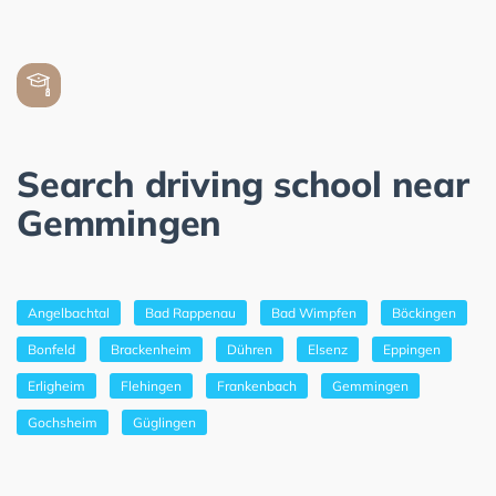
Search driving school near
Gemmingen
Angelbachtal
Bad Rappenau
Bad Wimpfen
Böckingen
Bonfeld
Brackenheim
Dühren
Elsenz
Eppingen
Erligheim
Flehingen
Frankenbach
Gemmingen
Gochsheim
Güglingen