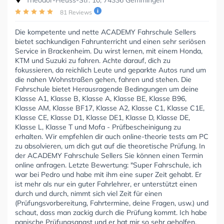
Theodor-Heuss-Str. 10, 74336 Gemmingen
81 Reviews
Die kompetente und nette ACADEMY Fahrschule Sellers
bietet sachkundigen Fahrunterricht und einen sehr seriösen
Service in Brackenheim. Du wirst lernen, mit einem Honda,
KTM und Suzuki zu fahren. Achte darauf, dich zu
fokussieren, da reichlich Leute und geparkte Autos rund um
die nahen Wohnstraßen gehen, fahren und stehen. Die
Fahrschule bietet Herausragende Bedingungen um deine
Klasse A1, Klasse B, Klasse A, Klasse BE, Klasse B96,
Klasse AM, Klasse BF17, Klasse A2, Klasse C1, Klasse C1E,
Klasse CE, Klasse D1, Klasse DE1, Klasse D, Klasse DE,
Klasse L, Klasse T und Mofa - Prüfbescheinigung zu
erhalten. Wir empfehlen dir auch online-theorie tests am PC
zu absolvieren, um dich gut auf die theoretische Prüfung. In
der ACADEMY Fahrschule Sellers Sie können einen Termin
online anfragen. Letzte Bewertung: "Super Fahrschule, ich
war bei Pedro und habe mit ihm eine super Zeit gehabt. Er
ist mehr als nur ein guter Fahrlehrer, er unterstützt einen
durch und durch, nimmt sich viel Zeit für einen
(Prüfungsvorbereitung, Fahrtermine, deine Fragen, usw.) und
schaut, dass man zackig durch die Prüfung kommt. Ich habe
panische Prüfungsangst und er hat mir so sehr geholfen.