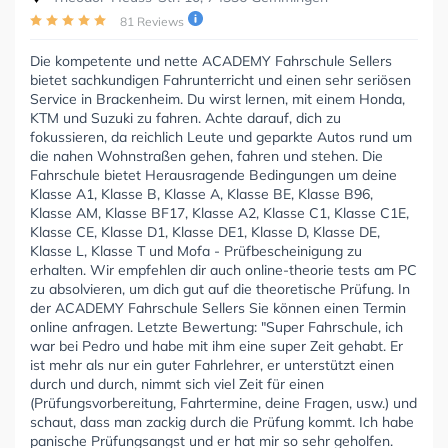
81 Reviews
Die kompetente und nette ACADEMY Fahrschule Sellers
bietet sachkundigen Fahrunterricht und einen sehr seriösen
Service in Brackenheim. Du wirst lernen, mit einem Honda,
KTM und Suzuki zu fahren. Achte darauf, dich zu
fokussieren, da reichlich Leute und geparkte Autos rund um
die nahen Wohnstraßen gehen, fahren und stehen. Die
Fahrschule bietet Herausragende Bedingungen um deine
Klasse A1, Klasse B, Klasse A, Klasse BE, Klasse B96,
Klasse AM, Klasse BF17, Klasse A2, Klasse C1, Klasse C1E,
Klasse CE, Klasse D1, Klasse DE1, Klasse D, Klasse DE,
Klasse L, Klasse T und Mofa - Prüfbescheinigung zu
erhalten. Wir empfehlen dir auch online-theorie tests am PC
zu absolvieren, um dich gut auf die theoretische Prüfung. In
der ACADEMY Fahrschule Sellers Sie können einen Termin
online anfragen. Letzte Bewertung: "Super Fahrschule, ich
war bei Pedro und habe mit ihm eine super Zeit gehabt. Er
ist mehr als nur ein guter Fahrlehrer, er unterstützt einen
durch und durch, nimmt sich viel Zeit für einen
(Prüfungsvorbereitung, Fahrtermine, deine Fragen, usw.) und
schaut, dass man zackig durch die Prüfung kommt. Ich habe
panische Prüfungsangst und er hat mir so sehr geholfen.