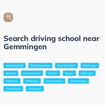
Search driving school near
Gemmingen
Angelbachtal
Bad Rappenau
Bad Wimpfen
Böckingen
Bonfeld
Brackenheim
Dühren
Elsenz
Eppingen
Erligheim
Flehingen
Frankenbach
Gemmingen
Gochsheim
Güglingen