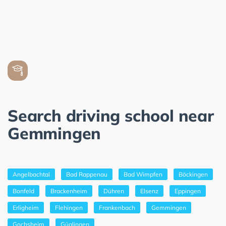
Search driving school near
Gemmingen
Angelbachtal
Bad Rappenau
Bad Wimpfen
Böckingen
Bonfeld
Brackenheim
Dühren
Elsenz
Eppingen
Erligheim
Flehingen
Frankenbach
Gemmingen
Gochsheim
Güglingen