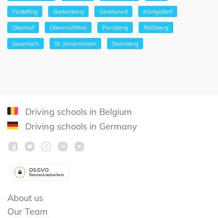
Feldafing
Gartenberg
Geretsried
Königsdorf
Oberhof
Obermühlthal
Penzberg
Rößlberg
Sauerlach
St. Johannisrain
Starnberg
Driving schools in Belgium
Driving schools in Germany
DSGV
O
Datenschutzkonform
About us
Our Team