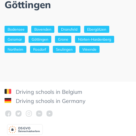
Göttingen
Bodensee
Bovenden
Dransfeld
Ebergötzen
Geismar
Göttingen
Grone
Nörten-Hardenberg
Northeim
Rosdorf
Seulingen
Weende
Driving schools in Belgium
Driving schools in Germany
DSGV
O
Datenschutzkonform