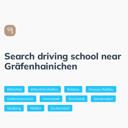
Search driving school near
Gräfenhainichen
Bitterfeld
Bitterfeld-Wolfen
Bobbau
Dessau-Roßlau
Gräfenhainichen
Innenstadt
Kochstedt
Sandersdorf
Siedlung
Wolfen
Zscherndorf