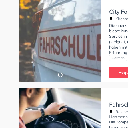
City F
Kirchho
Die anerk
bietet kun
Service in
geeignet, 
haben mit 
Erfahrung
fahren umg
German
Motorradf
meinen Fa
Requ
Motorrad 
Conny, die
um alles o
und das i
Hanske ka
Fahrsc
Reichen
Hartmann
Die kompe
hervorrag