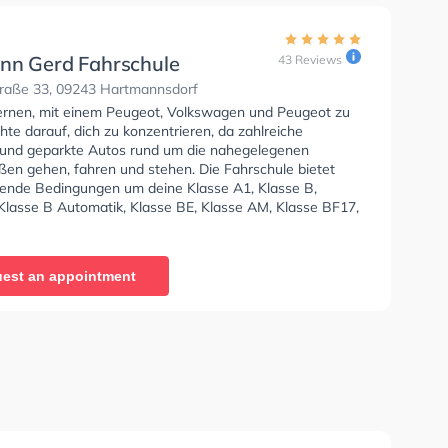
nn Gerd Fahrschule
43 Reviews
raße 33, 09243 Hartmannsdorf
lernen, mit einem Peugeot, Volkswagen und Peugeot zu
hte darauf, dich zu konzentrieren, da zahlreiche
und geparkte Autos rund um die nahegelegenen
en gehen, fahren und stehen. Die Fahrschule bietet
ende Bedingungen um deine Klasse A1, Klasse B,
 Klasse B Automatik, Klasse BE, Klasse AM, Klasse BF17,
 Klasse C1, Klasse C1E, Klasse C, Klasse CE, Klasse D,
nd Klasse T zu erhalten. In der Hollmann Gerd
e Sie können einen Termin online anfragen.
est an appointment