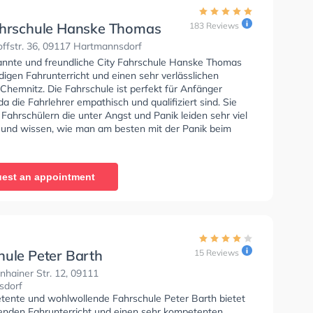
ahrschule Hanske Thomas
183 Reviews
ffstr. 36, 09117 Hartmannsdorf
annte und freundliche City Fahrschule Hanske Thomas
digen Fahrunterricht und einen sehr verlässlichen
 Chemnitz. Die Fahrschule ist perfekt für Anfänger
da die Fahrlehrer empathisch und qualifiziert sind. Sie
Fahrschülern die unter Angst und Panik leiden sehr viel
 und wissen, wie man am besten mit der Panik beim
ehen soll. Letzte Bewertung: "......überglücklich,
ührerschein in der Tasche 😀. Ein großes Dankeschön an
hrlehrer MARIO, welcher ner alten Frau (52 Jahre) das
est an appointment
fahren beigebracht hat -keine Vorkenntnisse- 😉 und an
 "gute Seele der Fahrschule", welche sich hervorragend
rganisatorische kümmert, wirklich viel möglich macht
mmer mit ner guten Portion Humor. Die Fahrschule
nn ich weiterempfehlen!! Claudia 😉"
hule Peter Barth
15 Reviews
hainer Str. 12, 09111
sdorf
tente und wohlwollende Fahrschule Peter Barth bietet
enden Fahrunterricht und einen sehr kompetenten