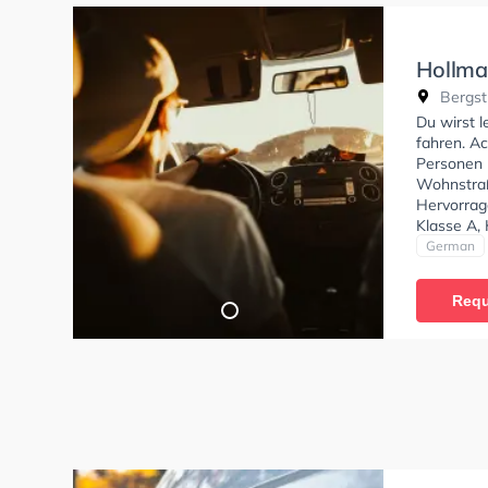
Hollma
Bergst
Du wirst 
fahren. Ac
Personen 
Wohnstraß
Hervorrag
Klasse A,
Klasse A2,
German
Klasse L u
Fahrschul
Requ