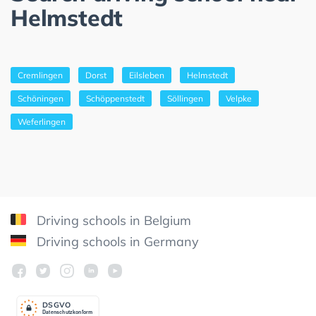
Helmstedt
Cremlingen
Dorst
Eilsleben
Helmstedt
Schöningen
Schöppenstedt
Söllingen
Velpke
Weferlingen
Driving schools in Belgium
Driving schools in Germany
DSGV
O
Datenschutzkonform