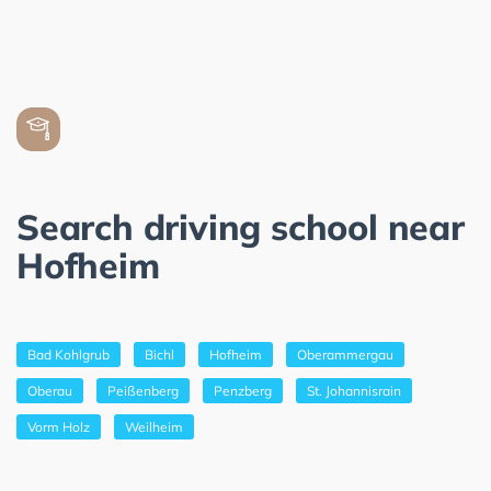
Search driving school near
Hofheim
Bad Kohlgrub
Bichl
Hofheim
Oberammergau
Oberau
Peißenberg
Penzberg
St. Johannisrain
Vorm Holz
Weilheim