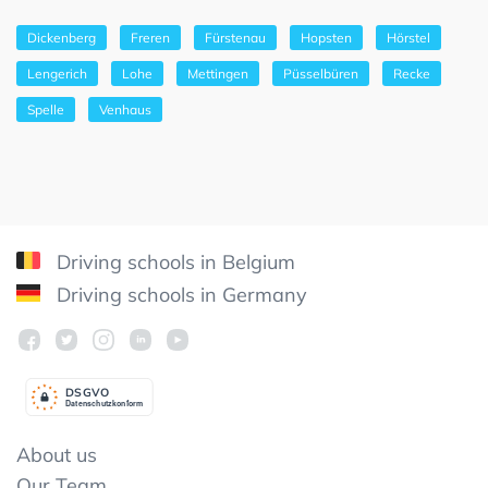
Dickenberg
Freren
Fürstenau
Hopsten
Hörstel
Lengerich
Lohe
Mettingen
Püsselbüren
Recke
Spelle
Venhaus
Driving schools in Belgium
Driving schools in Germany
DSGV
O
Datenschutzkonform
About us
Our Team