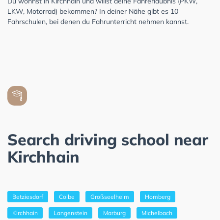
Du wohnst in Kirchhain und willst deine Fahrerlaubnis (PKW,
LKW, Motorrad) bekommen? In deiner Nähe gibt es 10
Fahrschulen, bei denen du Fahrunterricht nehmen kannst.
Search driving school near
Kirchhain
Betziesdorf
Cölbe
Großseelheim
Homberg
Kirchhain
Langenstein
Marburg
Michelbach