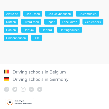
Alswede
Bad Essen
Bad Oeynhausen
Bruchmühlen
Dützen
Elverdissen
Enger
Espelkamp
Gehlenbeck
Hahlen
Hartum
Herford
Herringhausen
Hiddenhausen
Hille
Driving schools in Belgium
Driving schools in Germany
DSGV
O
Datenschutzkonform