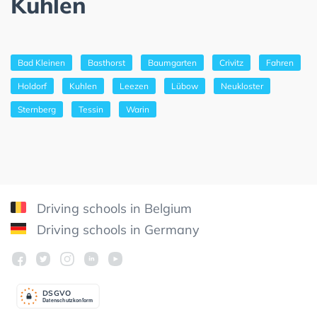
Kuhlen
Bad Kleinen
Basthorst
Baumgarten
Crivitz
Fahren
Holdorf
Kuhlen
Leezen
Lübow
Neukloster
Sternberg
Tessin
Warin
Driving schools in Belgium
Driving schools in Germany
DSGV
O
Datenschutzkonform