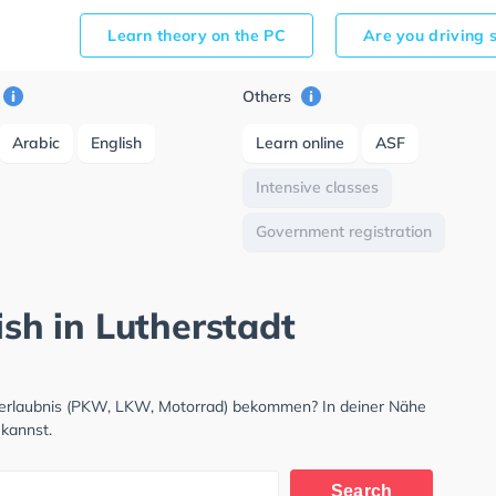
Learn theory on the PC
Are you driving 
Others
Arabic
English
Learn online
ASF
Intensive classes
Government registration
ish in Lutherstadt
hrerlaubnis (PKW, LKW, Motorrad) bekommen? In deiner Nähe
 kannst.
Search