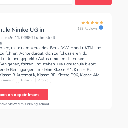
hule Nimke UG in
153 Reviews
stadt Wittenberg
nstraße 11, 06886 Lutherstadt
rg
lernen, mit einem Mercedes-Benz, VW, Honda, KTM und
u fahren. Achte darauf, dich zu fokussieren, da
e Leute und geparkte Autos rund um die nahen
en gehen, fahren und stehen. Die Fahrschule bietet
ende Bedingungen um deine Klasse A1, Klasse B,
 Klasse B Automatik, Klasse BE, Klasse B96, Klasse AM,
17, Klasse A2, B196, B197 und Klasse B197 zu erhalten.
German
Turkish
Arabic
icht kann auf Englisch, Deutsch, Türkisch und Arabisch
n. Die Erste-Hilfe-Kurs in der Schule. Wir empfehlen dir
est an appointment
e-theorie tests am PC zu absolvieren, um dich gut auf
tische Prüfung. Letzte Bewertung: "Ja wieso fahrschule
have viewed this driving school
gut. Ich würde sie weiteren Freunden empfehlen. Gute
. Gute Ausstattung. Gute App. Nette Ausbilder"