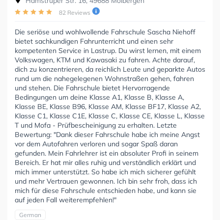
Hamstruper Str. 16, 49688 Molbergen
82 Reviews
Die seriöse und wohlwollende Fahrschule Sascha Niehoff
bietet sachkundigen Fahrunterricht und einen sehr
kompetenten Service in Lastrup. Du wirst lernen, mit einem
Volkswagen, KTM und Kawasaki zu fahren. Achte darauf,
dich zu konzentrieren, da reichlich Leute und geparkte Autos
rund um die nahegelegenen Wohnstraßen gehen, fahren
und stehen. Die Fahrschule bietet Hervorragende
Bedingungen um deine Klasse A1, Klasse B, Klasse A,
Klasse BE, Klasse B96, Klasse AM, Klasse BF17, Klasse A2,
Klasse C1, Klasse C1E, Klasse C, Klasse CE, Klasse L, Klasse
T und Mofa - Prüfbescheinigung zu erhalten. Letzte
Bewertung: "Dank dieser Fahrschule habe ich meine Angst
vor dem Autofahren verloren und sogar Spaß daran
gefunden. Mein Fahrlehrer ist ein absoluter Profi in seinem
Bereich. Er hat mir alles ruhig und verständlich erklärt und
mich immer unterstützt. So habe ich mich sicherer gefühlt
und mehr Vertrauen gewonnen. Ich bin sehr froh, dass ich
mich für diese Fahrschule entschieden habe, und kann sie
auf jeden Fall weiterempfehlen!"
German