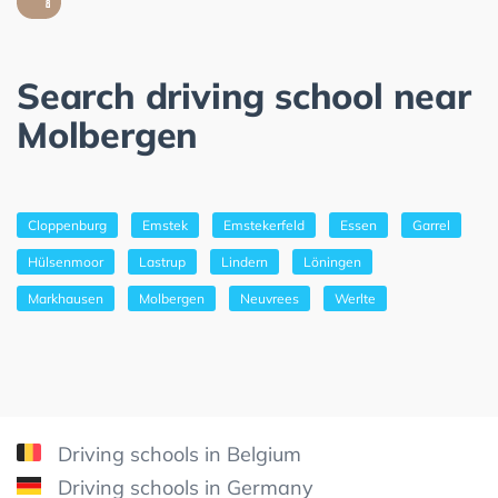
Search driving school near
Molbergen
Cloppenburg
Emstek
Emstekerfeld
Essen
Garrel
Hülsenmoor
Lastrup
Lindern
Löningen
Markhausen
Molbergen
Neuvrees
Werlte
Driving schools in Belgium
Driving schools in Germany