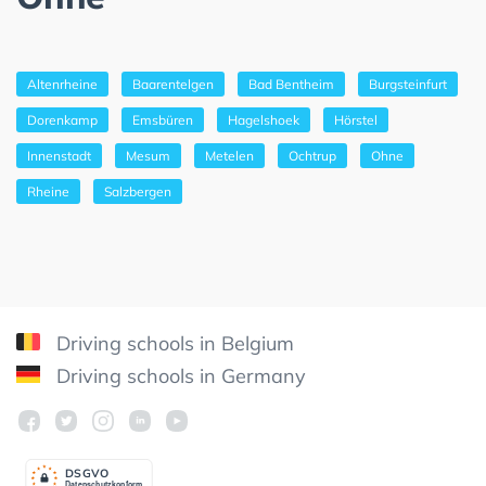
Altenrheine
Baarentelgen
Bad Bentheim
Burgsteinfurt
Dorenkamp
Emsbüren
Hagelshoek
Hörstel
Innenstadt
Mesum
Metelen
Ochtrup
Ohne
Rheine
Salzbergen
Driving schools in Belgium
Driving schools in Germany
DSGV
O
Datenschutzkonform