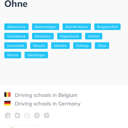
Ohne
Altenrheine
Baarentelgen
Bad Bentheim
Burgsteinfurt
Dorenkamp
Emsbüren
Hagelshoek
Hörstel
Innenstadt
Mesum
Metelen
Ochtrup
Ohne
Rheine
Salzbergen
Driving schools in Belgium
Driving schools in Germany