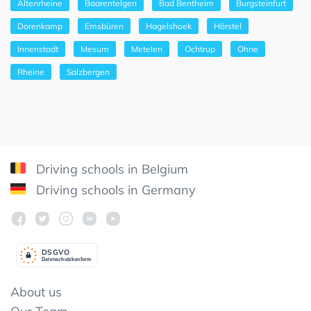
Altenrheine
Baarentelgen
Bad Bentheim
Burgsteinfurt
Dorenkamp
Emsbüren
Hagelshoek
Hörstel
Innenstadt
Mesum
Metelen
Ochtrup
Ohne
Rheine
Salzbergen
Driving schools in Belgium
Driving schools in Germany
DSGV
O
Datenschutzkonform
About us