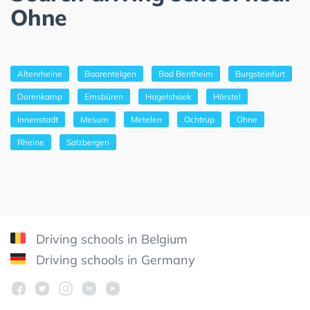
Ohne
Altenrheine
Baarentelgen
Bad Bentheim
Burgsteinfurt
Dorenkamp
Emsbüren
Hagelshoek
Hörstel
Innenstadt
Mesum
Metelen
Ochtrup
Ohne
Rheine
Salzbergen
Driving schools in Belgium
Driving schools in Germany