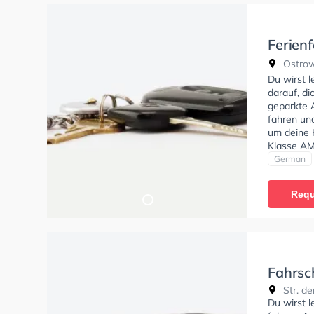
Ferien
Classi
Ostrowe
Cottbu
Du wirst 
darauf, di
geparkte 
fahren un
um deine K
Klasse AM
C, Klasse 
German
erhalten. 
Verständni
Requ
vorallem s
Fahrsc
Str. de
Du wirst 