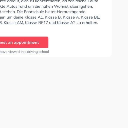
hte darauf, dich zu konzentrieren, da zahlreiche Leute
kte Autos rund um die nahen Wohnstraßen gehen,
d stehen. Die Fahrschule bietet Herausragende
en um deine Klasse A1, Klasse B, Klasse A, Klasse BE,
6, Klasse AM, Klasse BF17 und Klasse A2 zu erhalten.
len dir auch online-theorie tests am PC zu absolvieren,
t auf die theoretische Prüfung. In der Fahrschule Willke
n einen Termin online anfragen.
est an appointment
have viewed this driving school