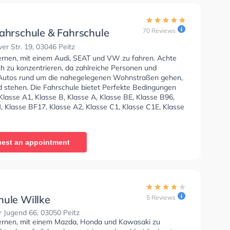
fahrschule & Fahrschule
70 Reviews
cPlus Uwe Beermann -
r Str. 19, 03046 Peitz
s
lernen, mit einem Audi, SEAT und VW zu fahren. Achte
ch zu konzentrieren, da zahlreiche Personen und
Autos rund um die nahegelegenen Wohnstraßen gehen,
d stehen. Die Fahrschule bietet Perfekte Bedingungen
lasse A1, Klasse B, Klasse A, Klasse BE, Klasse B96,
, Klasse BF17, Klasse A2, Klasse C1, Klasse C1E, Klasse
CE, Klasse L, Klasse T und Mofa - Prüfbescheinigung zu
Letzte Bewertung: "Sehr gute Fahrschule:) Guter und
svoller Fahrlehrer. Die Ausbildungszeit war Super und
est an appointment
chnell. Kann ich nur weiterempfehlen!!"
hule Willke
5 Reviews
r Jugend 66, 03050 Peitz
lernen, mit einem Mazda, Honda und Kawasaki zu