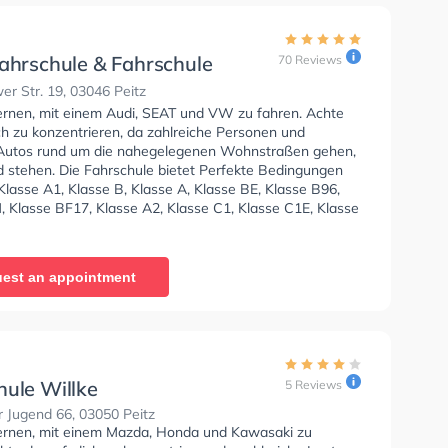
fahrschule & Fahrschule
70 Reviews
cPlus Uwe Beermann -
r Str. 19, 03046 Peitz
s
lernen, mit einem Audi, SEAT und VW zu fahren. Achte
ch zu konzentrieren, da zahlreiche Personen und
Autos rund um die nahegelegenen Wohnstraßen gehen,
d stehen. Die Fahrschule bietet Perfekte Bedingungen
lasse A1, Klasse B, Klasse A, Klasse BE, Klasse B96,
, Klasse BF17, Klasse A2, Klasse C1, Klasse C1E, Klasse
CE, Klasse L, Klasse T und Mofa - Prüfbescheinigung zu
Letzte Bewertung: "Sehr gute Fahrschule:) Guter und
svoller Fahrlehrer. Die Ausbildungszeit war Super und
est an appointment
chnell. Kann ich nur weiterempfehlen!!"
hule Willke
5 Reviews
r Jugend 66, 03050 Peitz
lernen, mit einem Mazda, Honda und Kawasaki zu