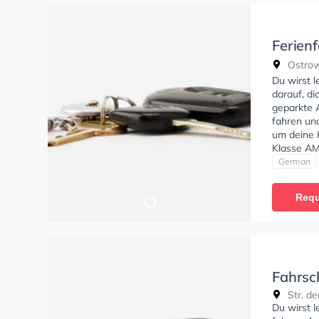
Ferien
Classi
Ostrowe
Cottbu
Du wirst 
darauf, di
geparkte 
fahren un
um deine K
Klasse AM
C, Klasse 
German
erhalten. 
Verständni
Requ
vorallem s
Fahrsc
Str. de
Du wirst 