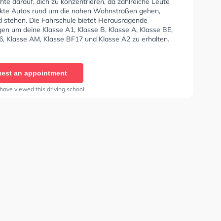
hte darauf, dich zu konzentrieren, da zahlreiche Leute
kte Autos rund um die nahen Wohnstraßen gehen,
d stehen. Die Fahrschule bietet Herausragende
en um deine Klasse A1, Klasse B, Klasse A, Klasse BE,
6, Klasse AM, Klasse BF17 und Klasse A2 zu erhalten.
len dir auch online-theorie tests am PC zu absolvieren,
t auf die theoretische Prüfung. In der Fahrschule Willke
n einen Termin online anfragen.
est an appointment
have viewed this driving school