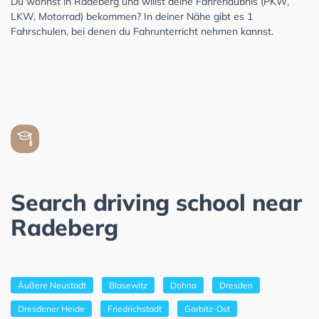
Du wohnst in Radeberg und willst deine Fahrerlaubnis (PKW,
LKW, Motorrad) bekommen? In deiner Nähe gibt es 1
Fahrschulen, bei denen du Fahrunterricht nehmen kannst.
Search driving school near
Radeberg
Äußere Neustadt
Blasewitz
Dohna
Dresden
Dresdener Heide
Friedrichstadt
Gorbitz-Ost