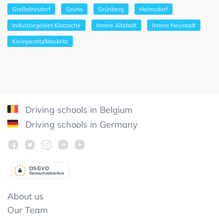
Großröhrsdorf
Gruna
Grünberg
Helmsdorf
Industriegebiet Klotzsche
Innere Altstadt
Innere Neustadt
Kleinpestitz/Mockritz
Driving schools in Belgium
Driving schools in Germany
DSGV
O
Datenschutzkonform
About us
Our Team