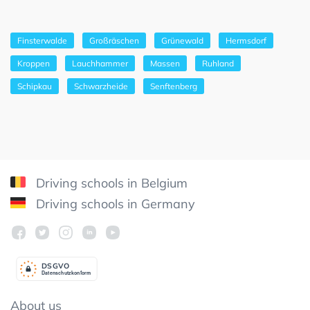
Finsterwalde
Großräschen
Grünewald
Hermsdorf
Kroppen
Lauchhammer
Massen
Ruhland
Schipkau
Schwarzheide
Senftenberg
Driving schools in Belgium
Driving schools in Germany
DSGV
O
Datenschutzkonform
About us