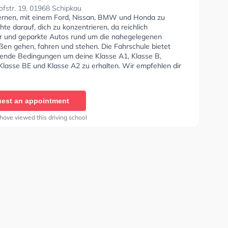
 Grießl
fstr. 19, 01968 Schipkau
lernen, mit einem Ford, Nissan, BMW und Honda zu
hte darauf, dich zu konzentrieren, da reichlich
 und geparkte Autos rund um die nahegelegenen
en gehen, fahren und stehen. Die Fahrschule bietet
ende Bedingungen um deine Klasse A1, Klasse B,
 Klasse BE und Klasse A2 zu erhalten. Wir empfehlen dir
e-theorie tests am PC zu absolvieren, um dich gut auf
etische Prüfung. Letzte Bewertung: "16.06.2025 Heute
ein Prüfung bestanden mit ( Jens ) Vielen lieben Dank
est an appointment
. Gute Fahrschule, hat mir Spaß gemacht mit dem netten
 (Jens)"
have viewed this driving school