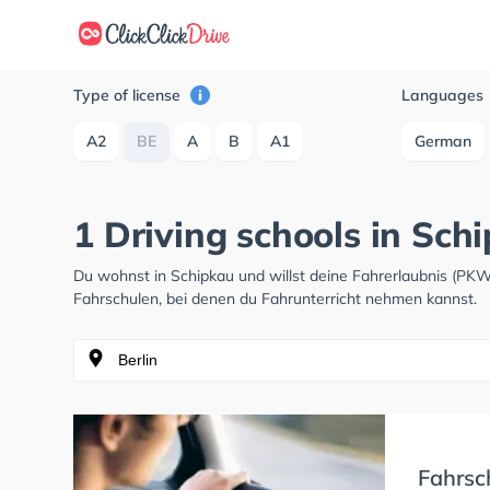
Type of license
Languages
A2
BE
A
B
A1
German
1 Driving schools in Sch
Du wohnst in Schipkau und willst deine Fahrerlaubnis (PK
Fahrschulen, bei denen du Fahrunterricht nehmen kannst.
Fahrsc