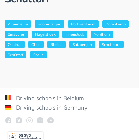
Altenrheine
Baarentelgen
Bad Bentheim
Dorenkamp
Emsbüren
Hagelshoek
Innenstadt
Nordhorn
Ochtrup
Ohne
Rheine
Salzbergen
Schotthock
Schüttorf
Spelle
Driving schools in Belgium
Driving schools in Germany
DSGV
O
Datenschutzkonform