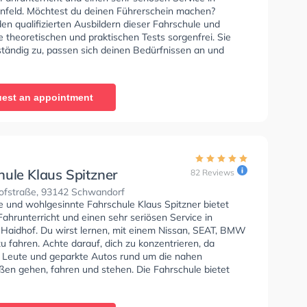
nfeld. Möchtest du deinen Führerschein machen?
en qualifizierten Ausbildern dieser Fahrschule und
 theoretischen und praktischen Tests sorgenfrei. Sie
ständig zu, passen sich deinen Bedürfnissen an und
 eine Lernerfahrung. In der Sven's Fahrschule GmbH Sie
nen Termin online anfragen.
est an appointment
hule Klaus Spitzner
82 Reviews
fstraße, 93142 Schwandorf
e und wohlgesinnte Fahrschule Klaus Spitzner bietet
ahrunterricht und einen sehr seriösen Service in
Haidhof. Du wirst lernen, mit einem Nissan, SEAT, BMW
 fahren. Achte darauf, dich zu konzentrieren, da
e Leute und geparkte Autos rund um die nahen
en gehen, fahren und stehen. Die Fahrschule bietet
Bedingungen um deine Klasse A1, Klasse B, Klasse A,
, Klasse B96, Klasse AM, Klasse BF17, Klasse A2, Klasse