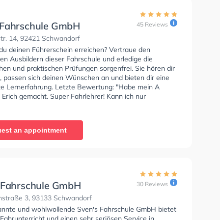
Fahrschule GmbH
45 Reviews
tr. 14, 92421 Schwandorf
du deinen Führerschein erreichen? Vertraue den
rten Ausbildern dieser Fahrschule und erledige die
hen und praktischen Prüfungen sorgenfrei. Sie hören dir
u, passen sich deinen Wünschen an und bieten dir eine
e Lernerfahrung. Letzte Bewertung: "Habe mein A
 Erich gemacht. Super Fahrlehrer! Kann ich nur
. Wenn man etwas falsch gemacht hat oder sich nicht
er Verständnisvoll und findet immer eine Lösung. Mit
t und seinen Sprüchen muss man klar kommen, Das ist
est an appointment
:) er hat aber auch ein Ohr offen, wenn man mal nicht so
ist und muntert einen wieder auf. Danke Erich für die
 und das Lernen bei dir :) Auch Carmen kümmert sich
r schnell um alles und leitet alles in die Wege. Diese
 kann ich wirklich empfehlen :):):)"
 Fahrschule GmbH
30 Reviews
nstraße 3, 93133 Schwandorf
annte und wohlwollende Sven's Fahrschule GmbH bietet
Fahrunterricht und einen sehr seriösen Service in