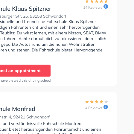
hule Klaus Spitzner
14 Reviews
burger Str. 26, 93158 Schwandorf
sionelle und freundliche Fahrschule Klaus Spitzner
ndigen Fahrunterricht und einen sehr hervorragenden
 Teublitz. Du wirst lernen, mit einem Nissan, SEAT, BMW
 fahren. Achte darauf, dich zu fokussieren, da reichlich
 geparkte Autos rund um die nahen Wohnstraßen
hren und stehen. Die Fahrschule bietet Hervorragende
en um deine Klasse A1, Klasse B, Klasse A, Klasse BE,
6, Klasse AM, Klasse BF17, Klasse A2, Klasse C1, Klasse
e C, Klasse CE, Klasse D1, Klasse DE1, Klasse D, Klasse
est an appointment
fa - Prüfbescheinigung zu erhalten. In der Fahrschule
zner Sie können einen Termin online anfragen.
have viewed this driving school
hule Manfred
4 Reviews
htbauer
str. 4, 92421 Schwandorf
se und verständnisvolle Fahrschule Manfred
auer bietet herausragenden Fahrunterricht und einen