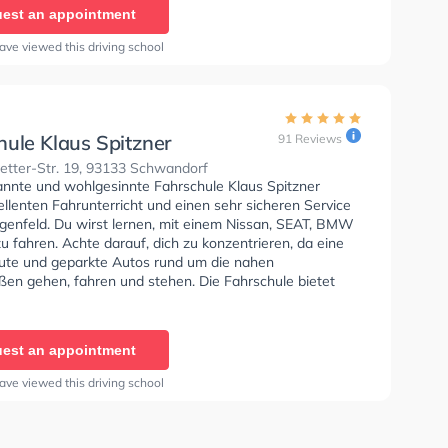
 C1E, Klasse C, Klasse CE, Klasse D1, Klasse DE1,
est an appointment
Klasse DE, Klasse L und Klasse T zu erhalten. Letzte
: "Super Fahrschule mit sehr kompetenten Fahrlehrern
ave viewed this driving school
t fair. Sehr zu empfehlen"
hule Klaus Spitzner
91 Reviews
etter-Str. 19, 93133 Schwandorf
annte und wohlgesinnte Fahrschule Klaus Spitzner
ellenten Fahrunterricht und einen sehr sicheren Service
ngenfeld. Du wirst lernen, mit einem Nissan, SEAT, BMW
 fahren. Achte darauf, dich zu konzentrieren, da eine
te und geparkte Autos rund um die nahen
en gehen, fahren und stehen. Die Fahrschule bietet
e Bedingungen um deine Klasse A1, Klasse B, Klasse A,
, Klasse B96, Klasse AM, Klasse BF17, Klasse A2, Klasse
 C1E, Klasse C, Klasse CE, Klasse D1, Klasse DE1,
est an appointment
 Klasse DE, Klasse T und Mofa - Prüfbescheinigung zu
In der Fahrschule Klaus Spitzner Sie können einen
ave viewed this driving school
ine anfragen.