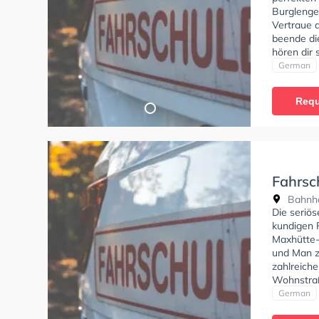
Burglenge
Vertraue d
beende die
hören dir 
bieten dir
German
können ei
Requ
Fahrsc
Bahnho
Die seriös
kundigen F
Maxhütte-
und Man zu
zahlreich
Wohnstraß
Perfekte 
German
Klasse BE