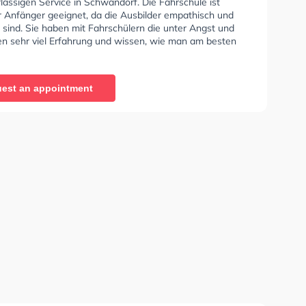
lässigen Service in Schwandorf. Die Fahrschule ist
r Anfänger geeignet, da die Ausbilder empathisch und
rt sind. Sie haben mit Fahrschülern die unter Angst und
den sehr viel Erfahrung und wissen, wie man am besten
ngst beim Autofahren umgehen soll.
est an appointment