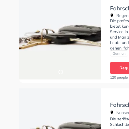
Fahrsc
Regens
Die profes
bietet ku
Service in
und Man zu
Leute und
gehen, fa
Bedingung
German
Klasse B9
C1E, Klass
Requ
DE und Mo
Klaus Spit
120 people 
Fahrsc
Schlac
Nansen
Die seriö
Schlachtb