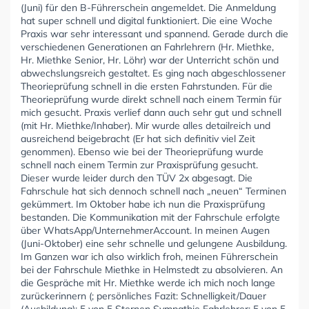
(Juni) für den B-Führerschein angemeldet. Die Anmeldung
hat super schnell und digital funktioniert. Die eine Woche
Praxis war sehr interessant und spannend. Gerade durch die
verschiedenen Generationen an Fahrlehrern (Hr. Miethke,
Hr. Miethke Senior, Hr. Löhr) war der Unterricht schön und
abwechslungsreich gestaltet. Es ging nach abgeschlossener
Theorieprüfung schnell in die ersten Fahrstunden. Für die
Theorieprüfung wurde direkt schnell nach einem Termin für
mich gesucht. Praxis verlief dann auch sehr gut und schnell
(mit Hr. Miethke/Inhaber). Mir wurde alles detailreich und
ausreichend beigebracht (Er hat sich definitiv viel Zeit
genommen). Ebenso wie bei der Theorieprüfung wurde
schnell nach einem Termin zur Praxisprüfung gesucht.
Dieser wurde leider durch den TÜV 2x abgesagt. Die
Fahrschule hat sich dennoch schnell nach „neuen“ Terminen
gekümmert. Im Oktober habe ich nun die Praxisprüfung
bestanden. Die Kommunikation mit der Fahrschule erfolgte
über WhatsApp/UnternehmerAccount. In meinen Augen
(Juni-Oktober) eine sehr schnelle und gelungene Ausbildung.
Im Ganzen war ich also wirklich froh, meinen Führerschein
bei der Fahrschule Miethke in Helmstedt zu absolvieren. An
die Gespräche mit Hr. Miethke werde ich mich noch lange
zurückerinnern (; persönliches Fazit: Schnelligkeit/Dauer