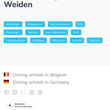
Weiden
Allenbach
Brauweiler
Büchenbeuren
Dill
Fischbach
Hecken
Idar-Oberstein
Kirn
Laufersweiler
Morbach
Rhaunen
Scheid
Weiden
Driving schools in Belgium
Driving schools in Germany
DSGV
O
Datenschutzkonform