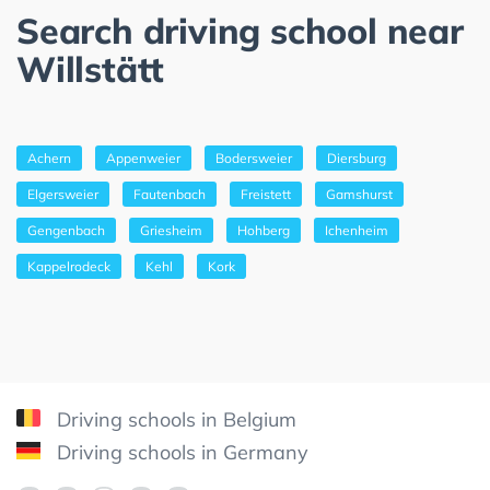
Search driving school near
Willstätt
Achern
Appenweier
Bodersweier
Diersburg
Elgersweier
Fautenbach
Freistett
Gamshurst
Gengenbach
Griesheim
Hohberg
Ichenheim
Kappelrodeck
Kehl
Kork
Driving schools in Belgium
Driving schools in Germany