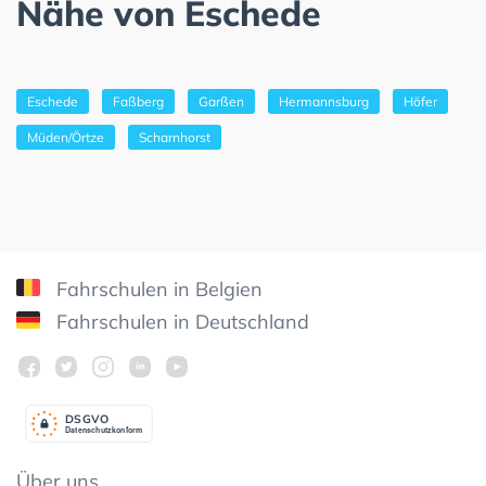
Nähe von Eschede
Eschede
Faßberg
Garßen
Hermannsburg
Höfer
Müden/Örtze
Scharnhorst
Fahrschulen in Belgien
Fahrschulen in Deutschland
DSGV
O
Datenschutzkonform
Über uns