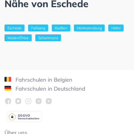
Nähe von Eschede
Eschede
Faßberg
Garßen
Hermannsburg
Höfer
Müden/Örtze
Scharnhorst
Fahrschulen in Belgien
Fahrschulen in Deutschland
DSGV
O
Datenschutzkonform
Über uns